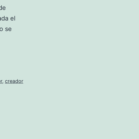
 de
ada el
o se
r
,
creador