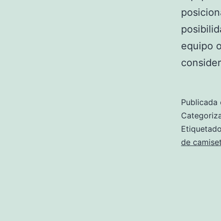
posicion
posibili
equipo o
conside
Publicada 
Categori
Etiqueta
de camiset