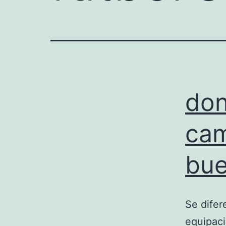
don
cam
bue
Se difer
equipaci