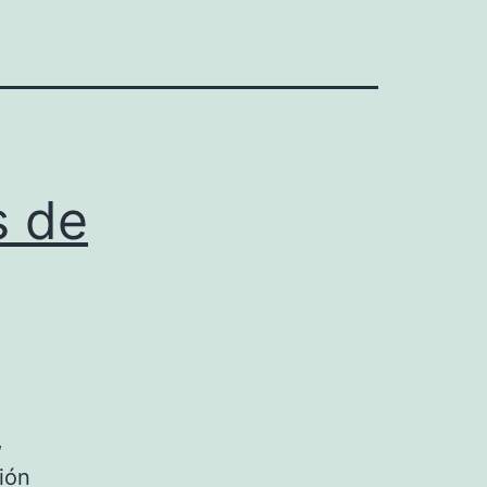
s de
,
ión