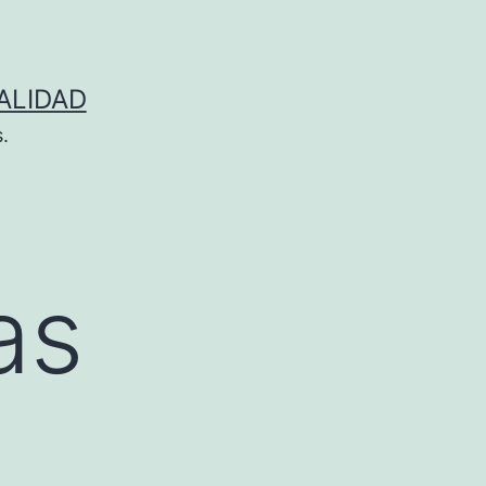
ALIDAD
.
as