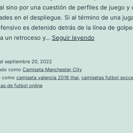
al sino por una cuestión de perfiles de juego y
dades en el despliegue. Si al término de una jug
fensivo es detenido detrás de la línea de golpe
donde
ra un retroceso y…
Seguir leyendo
comprar
replicas
el
septiembre 20, 2022
de
zado como
Camiseta Manchester City
camisetas
do como
camiseta valencia 2018 thai
,
camisetas futbol socce
as de futbol online
de
futbol
de
buena
calidad