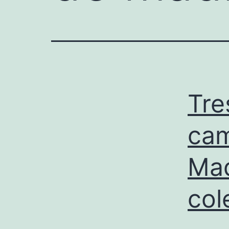
Tre
cam
Mad
col