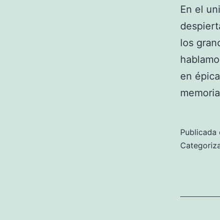
En el un
despiert
los gra
hablamos
en épica
memoria
Publicada 
Categori