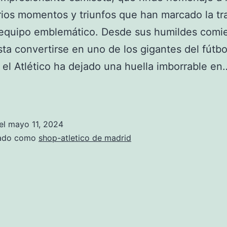
ios momentos y triunfos que han marcado la tr
 equipo emblemático. Desde sus humildes comi
ta convertirse en uno de los gigantes del fútbo
 el Atlético ha dejado una huella imborrable e
camiseta
atletico
de
el
mayo 11, 2024
madrid
zado como
shop-atletico de madrid
barata