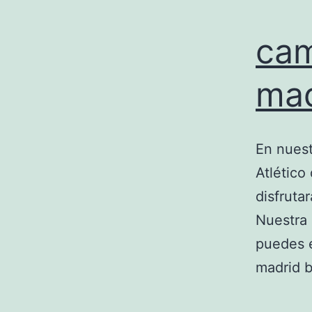
cam
mad
En nuest
Atlético
disfruta
Nuestra 
puedes e
madrid b