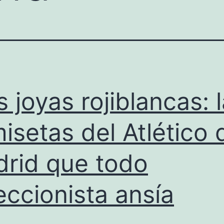
s joyas rojiblancas: 
isetas del Atlético 
rid que todo
eccionista ansía