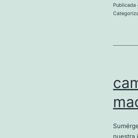
Publicada 
Categori
cam
mad
Sumérget
nuestra 