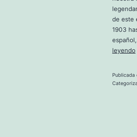
legendar
de este
1903 has
español,
leyendo
Publicada 
Categori