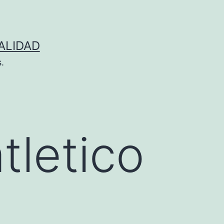
ALIDAD
.
tletico