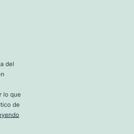
Madrid
que
todo
coleccionista
ansía
a del
én
.
r lo que
tico de
camisetas
leyendo
atletico