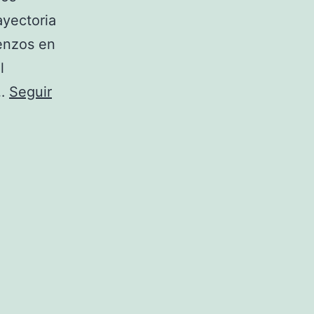
ayectoria
enzos en
l
n…
Seguir