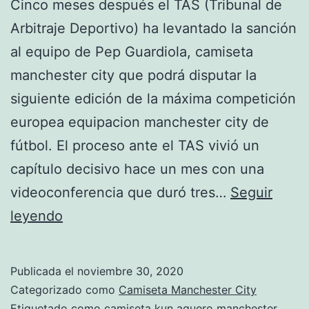
Cinco meses después el TAS (Tribunal de
Arbitraje Deportivo) ha levantado la sanción
al equipo de Pep Guardiola, camiseta
manchester city que podrá disputar la
siguiente edición de la máxima competición
europea equipacion manchester city de
fútbol. El proceso ante el TAS vivió un
capítulo decisivo hace un mes con una
videoconferencia que duró tres…
Seguir
camiseta
leyendo
del
manchester
Publicada el
noviembre 30, 2020
city
Categorizado como
Camiseta Manchester City
2020
Etiquetado como
camiseta kun aguero manchester