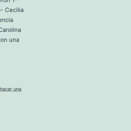
ron 1-
- Cecilia
encia
Carolina
con una
s
as
hacer una