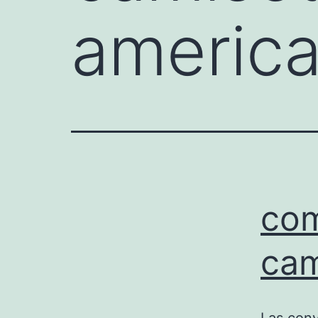
americ
com
cam