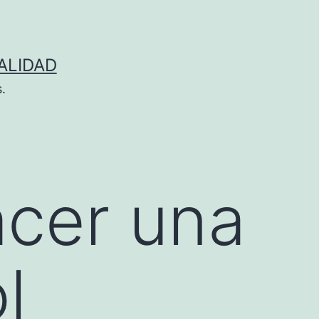
ALIDAD
.
cer una
l