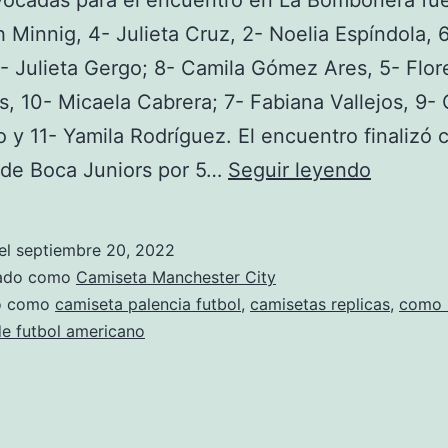
vocadas para el encuentro en La Bombonera fue
h Minnig, 4- Julieta Cruz, 2- Noelia Espíndola, 6
- Julieta Gergo; 8- Camila Gómez Ares, 5- Flor
, 10- Micaela Cabrera; 7- Fabiana Vallejos, 9- 
 y 11- Yamila Rodríguez. El encuentro finalizó 
como
 de Boca Juniors por 5…
Seguir leyendo
hacer
numero
el
septiembre 20, 2022
para
zado como
Camiseta Manchester City
camiset
do como
camiseta palencia futbol
,
camisetas replicas
,
como 
e futbol americano
de
futbol