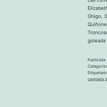
Las con
Elizabet
Ghigo, 3
Quiñones
Troncoso
goleada
Publicada 
Categori
Etiqueta
camiseta d