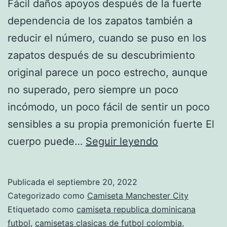
Fácil daños apoyos después de la fuerte
dependencia de los zapatos también a
reducir el número, cuando se puso en los
zapatos después de su descubrimiento
original parece un poco estrecho, aunque
no superado, pero siempre un poco
incómodo, un poco fácil de sentir un poco
sensibles a su propia premonición fuerte El
camisetas
cuerpo puede…
Seguir leyendo
nueva
temporada
Publicada el
septiembre 20, 2022
futbol
Categorizado como
Camiseta Manchester City
Etiquetado como
camiseta republica dominicana
futbol
,
camisetas clasicas de futbol colombia
,