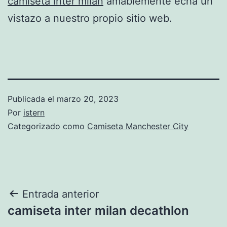
camiseta inter milan
amablemente echa un
vistazo a nuestro propio sitio web.
Publicada el
marzo 20, 2023
Por
istern
Categorizado como
Camiseta Manchester City
Navegación
Entrada anterior
camiseta inter milan decathlon
de