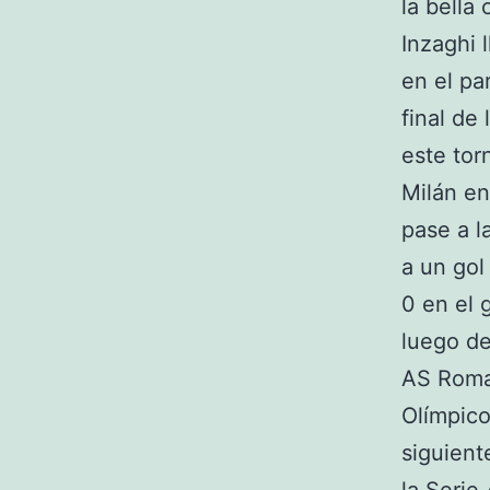
la bella
Inzaghi 
en el pa
final de
este tor
Milán en
pase a l
a un gol
0 en el g
luego de
AS Roma 
Olímpico
siguient