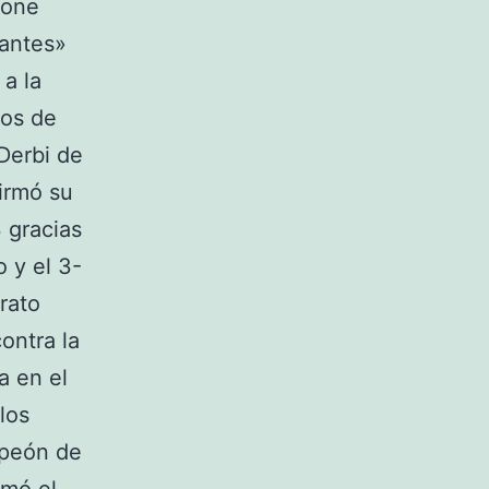
mone
tantes»
 a la
dos de
Derbi de
firmó su
 gracias
 y el 3-
erato
ontra la
a en el
los
mpeón de