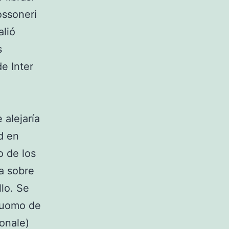
ossoneri
alió
s
e Inter
 alejaría
d en
o de los
ia sobre
llo. Se
 Duomo de
onale)