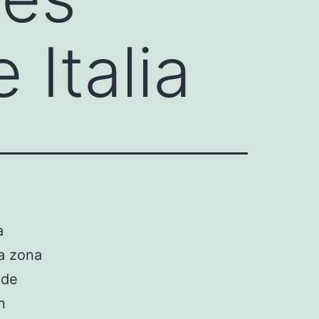
Italia
a
la zona
ade
n