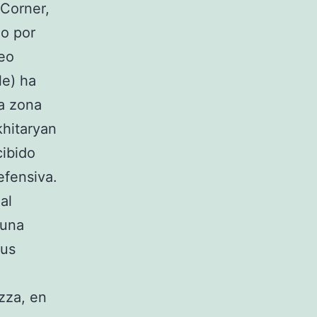
 Corner,
do por
eo
le) ha
la zona
khitaryan
cibido
efensiva.
al
 una
sus
zza, en