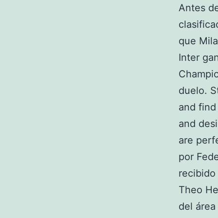
Antes de
clasific
que Mila
Inter ga
Champion
duelo. S
and find
and desi
are perf
por Fede
recibido
Theo Her
del área