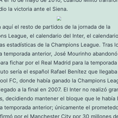
 A el 16 de mayo de 2010, cuando Milito transfo
io la victoria ante el Siena.
 aquí el resto de partidos de la jornada de la
s League, el calendario del Inter, el calendario
las estadísticas de la Champions League. Tras lo
 la temporada anterior, José Mourinho abandonó
ara fichar por el Real Madrid para la temporada
tuto sería el español Rafael Benítez que llegab
rpool FC, donde había ganado la Champions Lea
legado a la final en 2007. El Inter no realizó gr
s, decidiendo mantener el bloque que le había 
 la temporada anterior; únicamente el prometed
i firmó por el Manchester City por 30 millones de