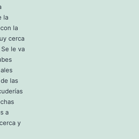
a
 la
 con la
muy cerca
 Se le va
lubes
nales
de las
cuderías
uchas
s a
cerca y