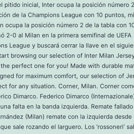
l pitido inicial, Inter ocupa la posición número 2
ación de la Champions League con 10 puntos, m
n ocupa la posición número 2 de la tabla con 1
nó 2-0 al Milan en la primera semifinal de UEFA
s League y buscará cerrar la llave en el sigui
tart browsing our selection of Inter Milan Jerse
 the perfect one for you! Made with durable mat
gned for maximum comfort, our selection of Je
ect for any situation. Corner, Milan. Corner com
rico Dimarco. Federico Dimarco (Internazionale
 una falta en la banda izquierda. Remate fallado
nández (Milan) remate con la izquierda desde 
 que sale rozando el larguero. Los ‘rossoneri’ sa