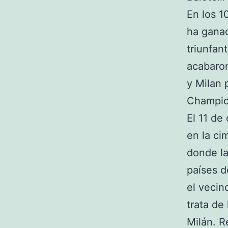
En los 1
ha ganad
triunfan
acabaron
y Milan 
Champio
El 11 de 
en la ci
donde la
países d
el vecin
trata de
Milán. R