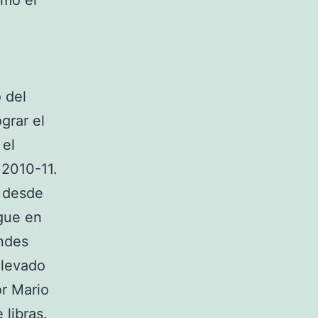
rmó el
 del
grar el
 el
 2010-11.
a desde
gue en
andes
llevado
or Mario
 libras.