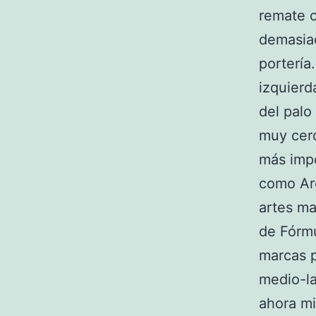
remate c
demasiad
portería
izquierd
del palo
muy cerq
más impo
como Arg
artes ma
de Fórmu
marcas 
medio-la
ahora mi