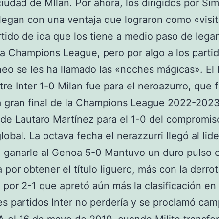
 ciudad de MIlán. Por ahora, los dirigidos por Si
llegan con una ventaja que lograron como «visi
rtido de ida que los tiene a medio paso de legar
 la Champions League, pero por algo a los parti
neo se les ha llamado las «noches mágicas». El 
tre Inter 1-0 Milan fue para el neroazurro, que 
a gran final de la Champions League 2022-2023
 de Lautaro Martínez para el 1-0 del compromiso
lobal. La octava fecha el nerazzurri llegó al lid
 ganarle al Genoa 5-0 Mantuvo un duro pulso c
por obtener el título liguero, más con la derrot
 por 2-1 que apretó aún más la clasificación en 
es partidos Inter no perdería y se proclamó ca