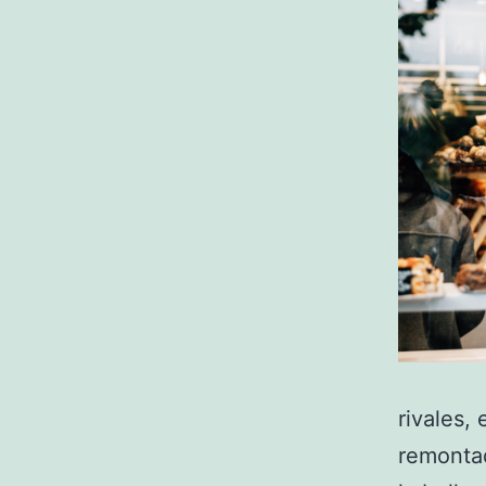
rivales,
remontad