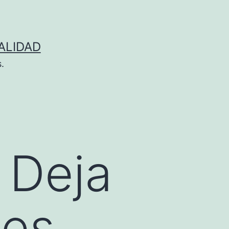
ALIDAD
.
 Deja
 es