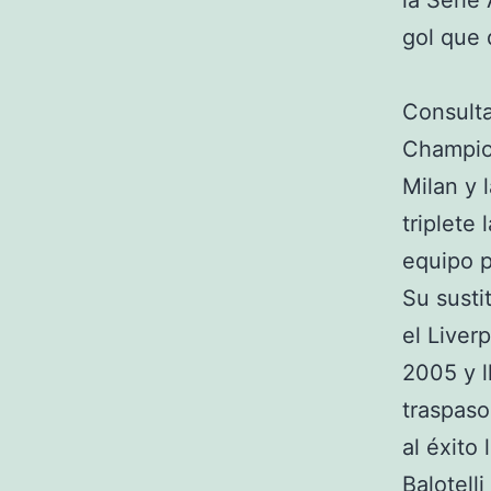
la Serie
gol que d
Consulta
Champion
Milan y 
triplete
equipo p
Su susti
el Live
2005 y l
traspaso
al éxito
Balotell