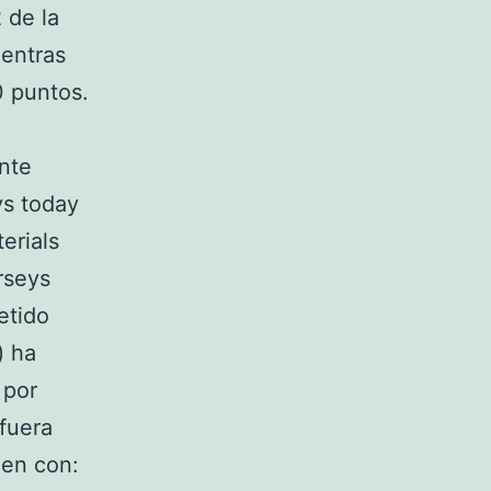
 de la
ientras
0 puntos.
ente
ys today
erials
rseys
etido
) ha
 por
fuera
len con: