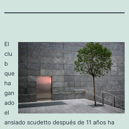
El
clu
b
que
ha
gan
ado
el
ansiado scudetto después de 11 años ha