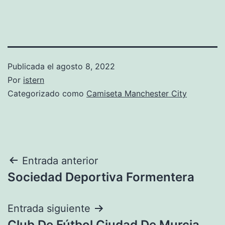
Publicada el
agosto 8, 2022
Por
istern
Categorizado como
Camiseta Manchester City
Navegación
Entrada anterior
Sociedad Deportiva Formentera
de
entradas
Entrada siguiente
Club De Fútbol Ciudad De Murcia