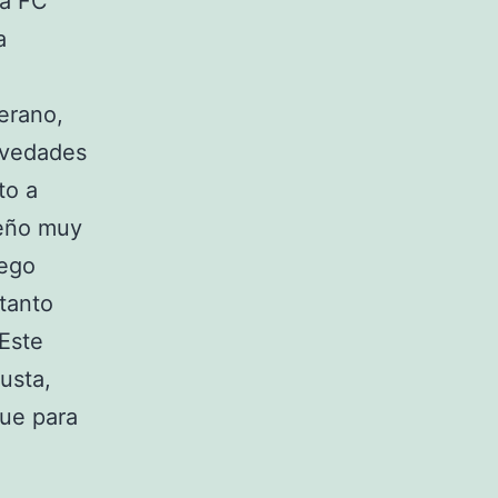
la FC
a
erano,
novedades
to a
seño muy
uego
 tanto
 Este
usta,
que para