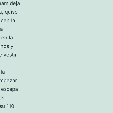
kham deja
a, quiso
ucen la
da
 en la
anos y
e vestir
 la
empezar.
 escapa
es
su 110