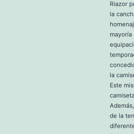
Riazor p
la canch
homenaje
mayoría 
equipaci
temporad
concedió
la cami
Este mis
camiseta
Además,
de la te
diferent