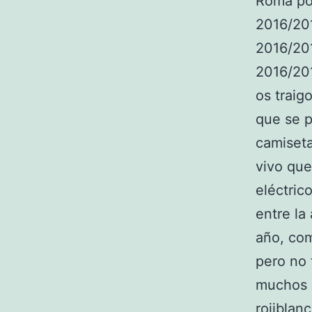
Roma por
2016/201
2016/20
2016/20
os traig
que se p
camiseta
vivo que
eléctric
entre la
año, com
pero no 
muchos 
rojiblanc