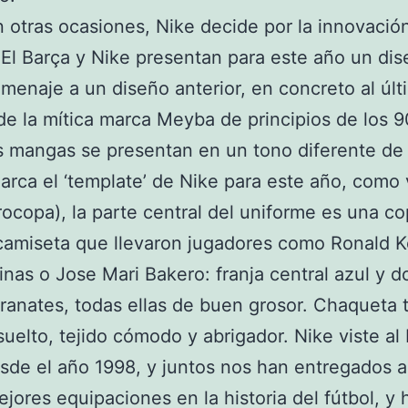
otras ocasiones, Nike decide por la innovació
El Barça y Nike presentan para este año un di
menaje a un diseño anterior, en concreto al últ
e la mítica marca Meyba de principios de los 9
s mangas se presentan en un tono diferente de 
arca el ‘template’ de Nike para este año, como
rocopa), la parte central del uniforme es una co
camiseta que llevaron jugadores como Ronald 
linas o Jose Mari Bakero: franja central azul y d
granates, todas ellas de buen grosor. Chaqueta 
uelto, tejido cómodo y abrigador. Nike viste al 
sde el año 1998, y juntos nos han entregados 
ejores equipaciones en la historia del fútbol, y 