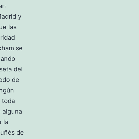
an
Madrid y
ue las
aridad
ckham se
cuando
seta del
modo de
ingún
a toda
o alguna
 la
oruñés de