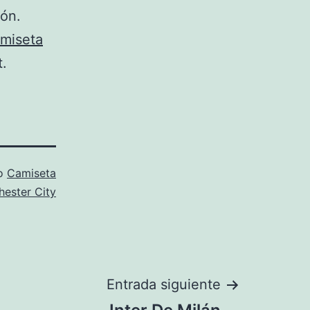
ión.
miseta
t.
mo
Camiseta
ester City
Entrada siguiente