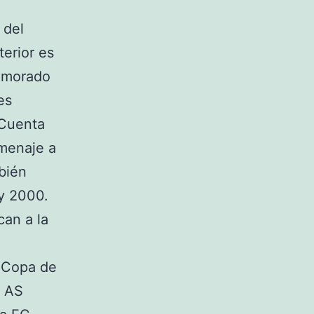
 del
terior es
r morado
es
 Cuenta
omenaje a
mbién
 y 2000.
can a la
a Copa de
a AS