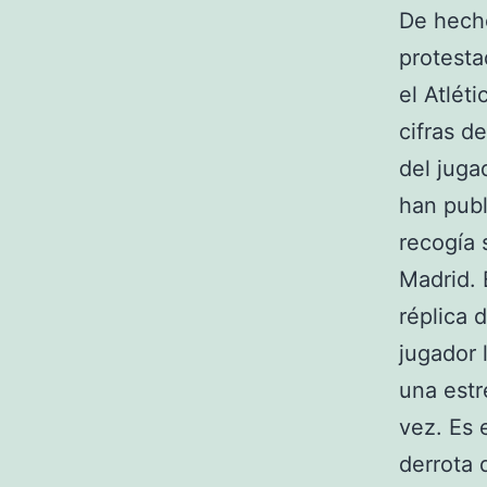
De hecho
protesta
el Atlét
cifras d
del juga
han publ
recogía 
Madrid. 
réplica 
jugador 
una estr
vez. Es 
derrota 