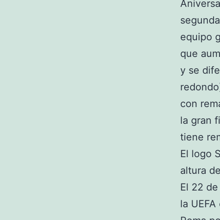
Aniversa
segunda 
equipo g
que aume
y se dif
redondo)
con rema
la gran 
tiene re
El logo 
altura d
El 22 de
la UEFA 