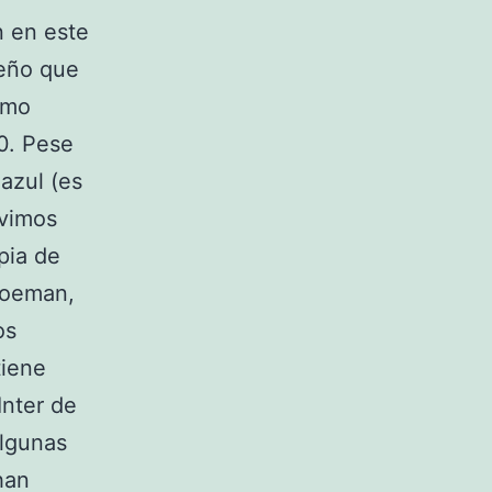
n en este
seño que
imo
0. Pese
azul (es
 vimos
pia de
Koeman,
os
tiene
Inter de
algunas
han