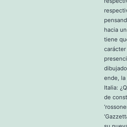
respecti
respecti
pensando
hacia un
tiene qu
carácter
presenci
dibujad
ende, la
Italia: 
de const
‘rossone
‘Gazzetta
su nueva