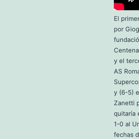
El prime
por Giog
fundació
Centenar
y el ter
AS Roma.
Supercop
y (6-5) e
Zanetti 
quitaría
1-0 al U
fechas d