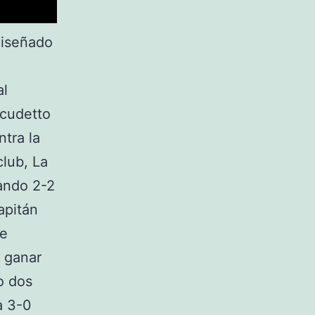
diseñado
al
Scudetto
ntra la
lub, La
ando 2-2
capitán
le
e ganar
o dos
a 3-0