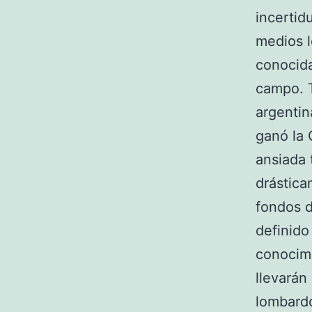
incertid
medios l
conocida
campo. T
argentin
ganó la 
ansiada
drástica
fondos d
definido
conocimi
llevarán
lombardo