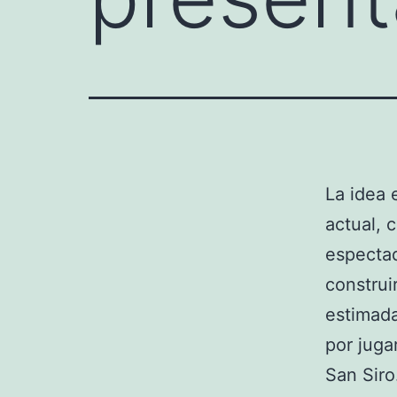
La idea 
actual, 
espectad
construi
estimada
por juga
San Siro