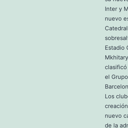
Inter y 
nuevo e
Catedral
sobresal
Estadio
Mkhitary
clasific
el Grupo
Barcelon
Los club
creación
nuevo ca
de la adm