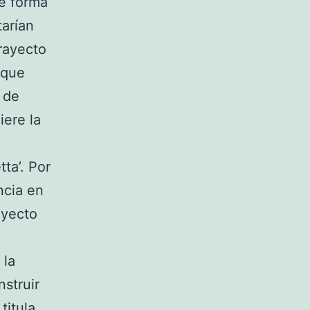
de forma
tarían
rayecto
 que
 de
iere la
ta’. Por
ncia en
oyecto
 la
nstruir
titula.