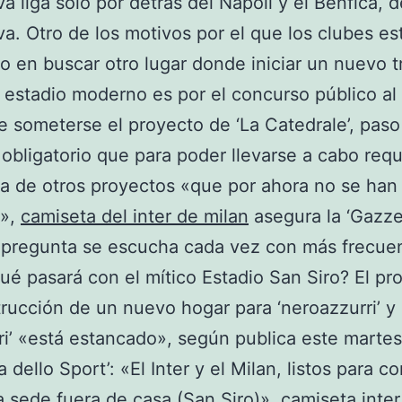
va liga solo por detrás del Napoli y el Benfica, 
va. Otro de los motivos por el que los clubes es
 en buscar otro lugar donde iniciar un nuevo t
 estadio moderno es por el concurso público al
e someterse el proyecto de ‘La Catedrale’, paso
 obligatorio que para poder llevarse a cabo requ
a de otros proyectos «que por ahora no se han
o»,
camiseta del inter de milan
asegura la ‘Gazzet
 pregunta se escucha cada vez con más frecue
¿Qué pasará con el mítico Estadio San Siro? El pr
rucción de un nuevo hogar para ‘neroazzurri’ y
ri’ «está estancado», según publica este martes
 dello Sport’: «El Inter y el Milan, listos para co
 sede fuera de casa (San Siro)»,
camiseta inter