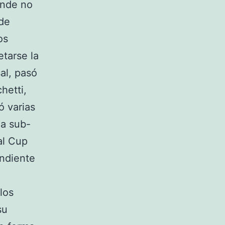
onde no
 de
os
tarse la
al, pasó
hetti,
ó varias
la sub-
al Cup
ondiente
los
su