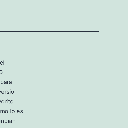
el
00
 para
versión
vorito
omo lo es
endían