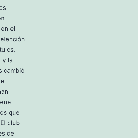
os
on
 en el
selección
tulos,
 y la
s cambió
ue
han
iene
tos que
El club
es de