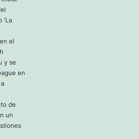
el
 ‘La
en el
kh
u y se
League en
 a
cto de
án un
stiones