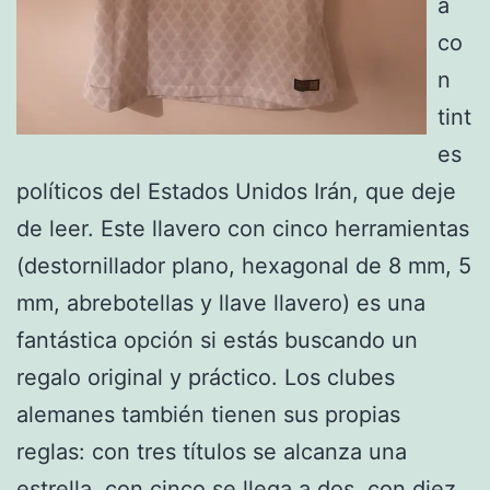
a
co
n
tint
es
políticos del Estados Unidos Irán, que deje
de leer. Este llavero con cinco herramientas
(destornillador plano, hexagonal de 8 mm, 5
mm, abrebotellas y llave llavero) es una
fantástica opción si estás buscando un
regalo original y práctico. Los clubes
alemanes también tienen sus propias
reglas: con tres títulos se alcanza una
estrella, con cinco se llega a dos, con diez