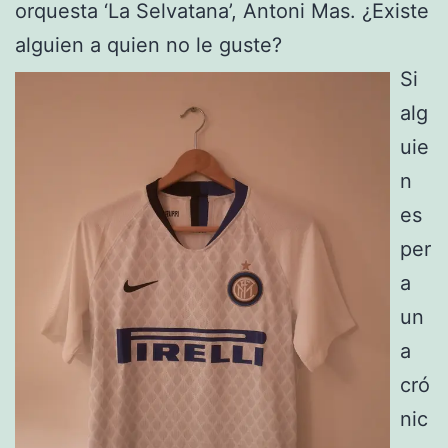
orquesta ‘La Selvatana’, Antoni Mas. ¿Existe
alguien a quien no le guste?
Si
alg
uie
n
es
per
a
un
a
cró
nic