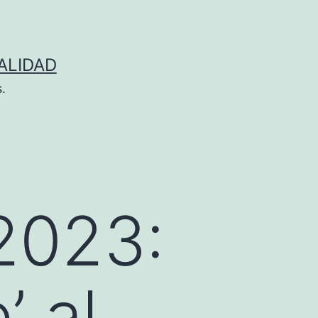
ALIDAD
.
2023:
’ al