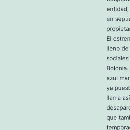
entidad,
en septi
propietar
El estre
lleno de
sociales
Bolonia.
azul mar
ya puest
llama as
desapare
que tamb
temporad