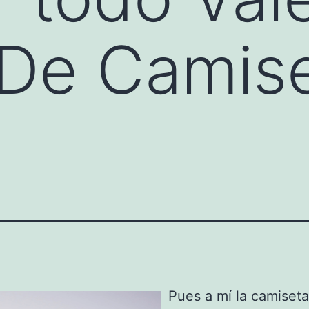
 De Camis
Pues a mí la camiset