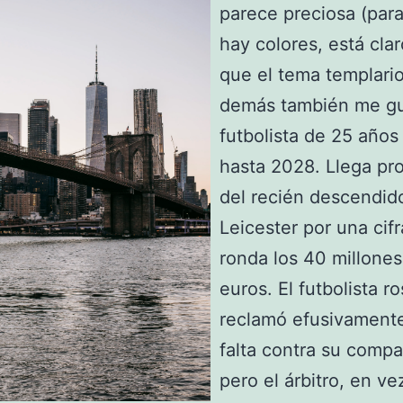
parece preciosa (par
hay colores, está clar
que el tema templario
demás también me gu
futbolista de 25 años
hasta 2028. Llega pr
del recién descendid
Leicester por una cif
ronda los 40 millones
euros. El futbolista r
reclamó efusivament
falta contra su comp
pero el árbitro, en ve