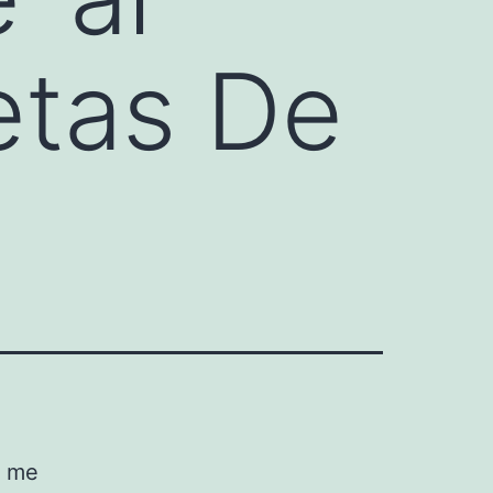
etas De
a me