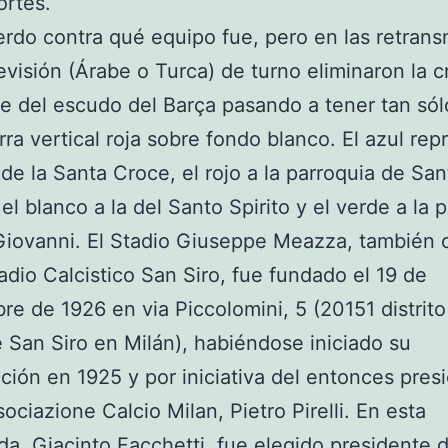
ortes.
rdo contra qué equipo fue, pero en las retrans
levisión (Árabe o Turca) de turno eliminaron la 
e del escudo del Barça pasando a tener tan só
rra vertical roja sobre fondo blanco. El azul rep
o de la Santa Croce, el rojo a la parroquia de Sa
 el blanco a la del Santo Spirito y el verde a la 
Giovanni. El Stadio Giuseppe Meazza, también 
dio Calcistico San Siro, fue fundado el 19 de
re de 1926 en via Piccolomini, 5 (20151 distrito
e San Siro en Milán), habiéndose iniciado su
ción en 1925 y por iniciativa del entonces pres
sociazione Calcio Milan, Pietro Pirelli. En esta
a, Giacinto Facchetti, fue elegido presidente d