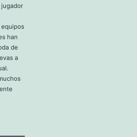
 jugador
o equipos
es han
moda de
uevas a
al.
r muchos
ente