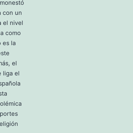
 amonestó
a con un
 el nivel
ria como
 es la
este
ás, el
liga el
Española
sta
polémica
eportes
eligión