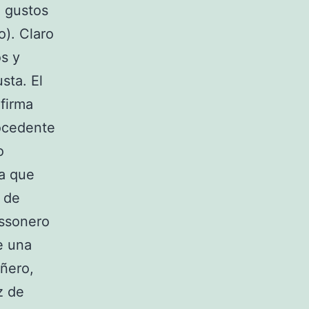
a gustos
o). Claro
s y
sta. El
 firma
ocedente
o
ra que
 de
ossonero
e una
añero,
z de