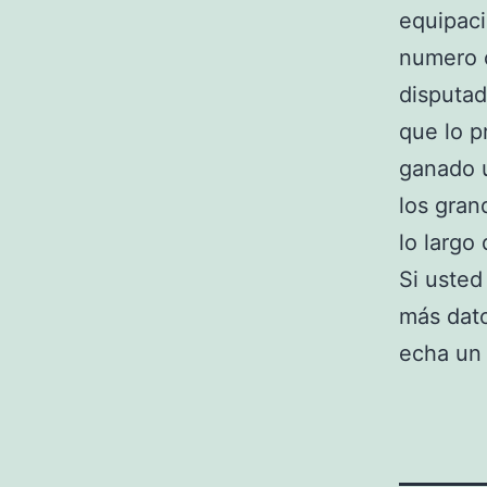
equipaci
numero c
disputad
que lo p
ganado u
los gran
lo largo
Si usted
más dat
echa un 