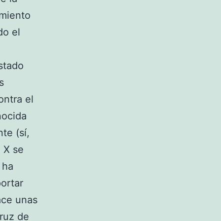
imiento
do el
estado
s
ontra el
nocida
te (sí,
 X se
 ha
ortar
ace unas
ruz de