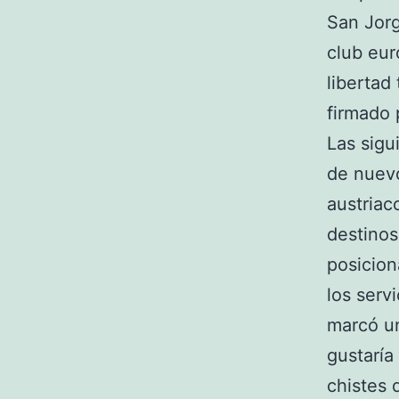
San Jorg
club euro
libertad
firmado 
Las sigu
de nuevo
austriac
destinos
posicion
los serv
marcó un
gustaría
chistes 