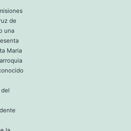
misiones
cruz de
lo una
resenta
nta Maria
parroquia
conocido
 del
idente
e la