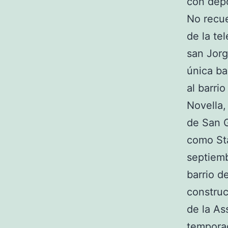
con dep
No recue
de la te
san Jorg
única ba
al barri
Novella,
de San 
como Sta
septiemb
barrio d
construc
de la As
temporad