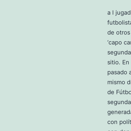
a l juga
futbolis
de otros
‘capo ca
segunda
sitio. E
pasado a
mismo dí
de Fútbo
segunda 
generada
con polí