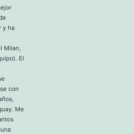
ejor
 de
y y ha
l Milan,
uipo). El
se
rse con
años,
uguay. Me
antos
 una