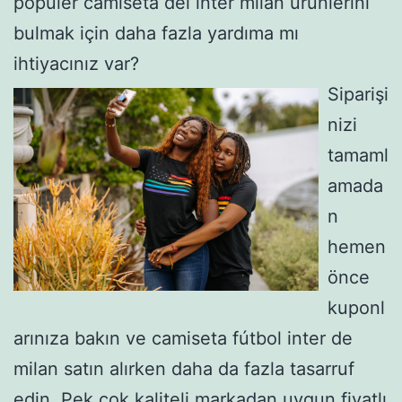
popüler camiseta del inter milan ürünlerini
bulmak için daha fazla yardıma mı
ihtiyacınız var?
Siparişi
nizi
tamaml
amada
n
hemen
önce
kuponl
arınıza bakın ve camiseta fútbol inter de
milan satın alırken daha da fazla tasarruf
edin. Pek çok kaliteli markadan uygun fiyatlı