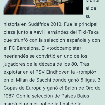
Mundi
al de
su
historia en Sudáfrica 2010. Fue la principal
pieza junto a Xavi Hernández del Tiki-Taka
que triunfó con la selección española y con
el FC Barcelona. El «todocampista»
neerlandés se convirtió en uno de los
jugadores de la década de los 80. Tras
explotar en el PSV Eindhoven la «rompió»
en el Milan de Sacchi donde ganó 6 ligas, 3
Copas de Europa y ganó el Balón de Oro de
1987. Con la selección de Países Bajos
marcó el primer gol de la final de la