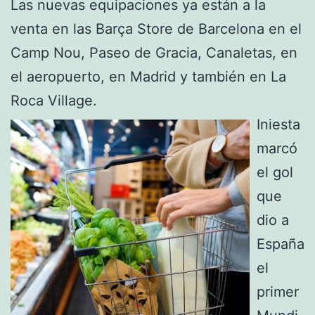
Las nuevas equipaciones ya están a la
venta en las Barça Store de Barcelona en el
Camp Nou, Paseo de Gracia, Canaletas, en
el aeropuerto, en Madrid y también en La
Roca Village.
Iniesta
marcó
el gol
que
dio a
España
el
primer