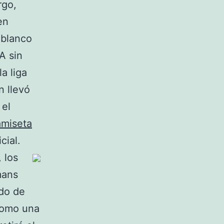
rgo,
en
 blanco
A sin
a liga
n llevó
 el
amiseta
cial.
 los
mans
ndo de
 Como una