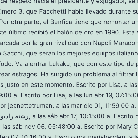
de respeto hacia el presidente y exjugador, se r
úmero 3, que Facchetti había llevado durante s
 Por otra parte, el Benfica tiene que remontar u
Este último recibió el balón de oro en 1990. Esta
arcada por la gran rivalidad con Napoli Maradon
 Sacchi, que serán los mejores equipos italian
íodo. Va a entrar Lukaku, que con este tipo de 
ear estragos. Ha surgido un problema al filtrar 
s justo en este momento. Escrito por Lisa, a las
:00 a. Escrito por Lisa, a las lun abr 19, 07:15:0
por jeanettetruman, a las mar dic 01, 11:59:00 a.
 las sáb nov 06, 05:48:00 a. Escrito por Mary Cu
feb 07, 10:16:00 a. Escrito por mariahayden, a l