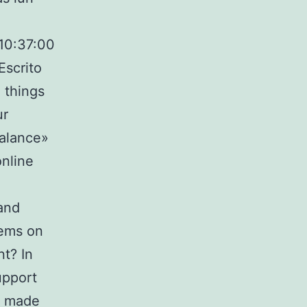
 10:37:00
Escrito
 things
ur
balance»
online
and
lems on
t? In
upport
as made