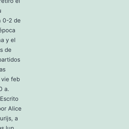
etiró el
u
n 0-2 de
 época
a y el
os de
partidos
las
 vie feb
0 a.
 Escrito
rijs, a
as lun