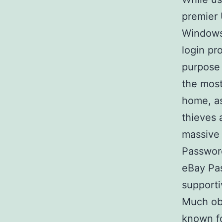
premier 
Windows 
login pr
purpose 
the most
home, as
thieves 
massive 
Password
eBay Pas
supporti
Much obl
known fo