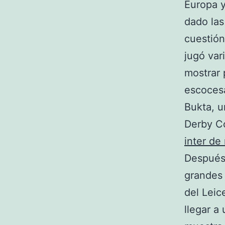
Europa y
dado las
cuestión
jugó var
mostrar 
escocesa
Bukta, u
Derby C
inter de
Después
grandes 
del Leic
llegar a