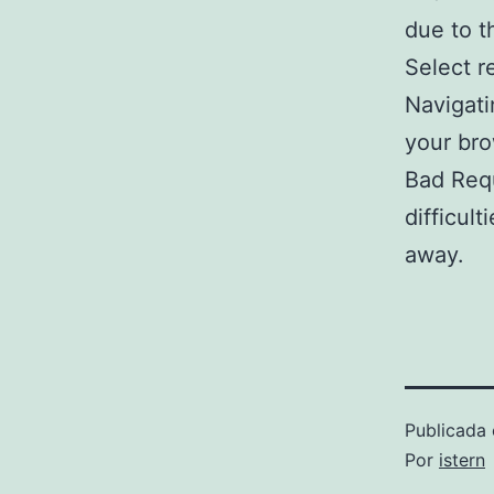
due to t
Select re
Navigati
your bro
Bad Requ
difficul
away.
Publicada 
Por
istern