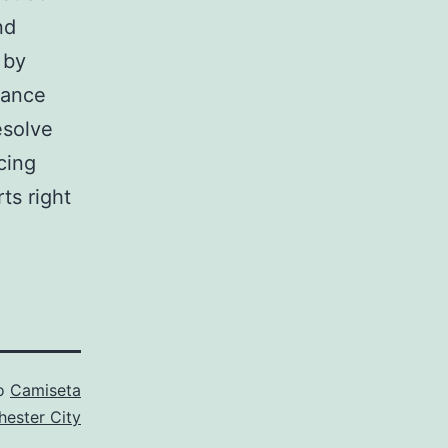
nd
 by
hance
esolve
cing
ts right
mo
Camiseta
ester City