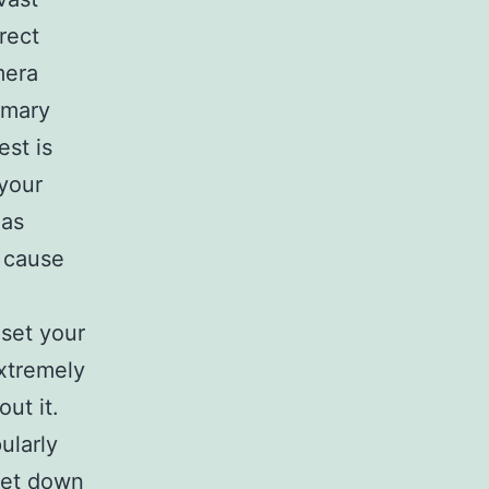
rect
mera
rimary
st is
 your
 as
d cause
eset your
extremely
ut it.
ularly
 get down