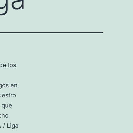
de los
igos en
uestro
s que
echo
 / Liga