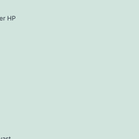
per HP
vast