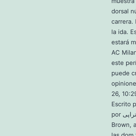
muestra 
dorsal n
carrera.
la ida. 
estará m
AC Milan
este per
puede cr
opinione
26, 10:29
Escrito 
por رشته رادیوتراپی, a las sáb abr 17, 10:15:00 a. Escrito por Alice
Brown, a
las dom 