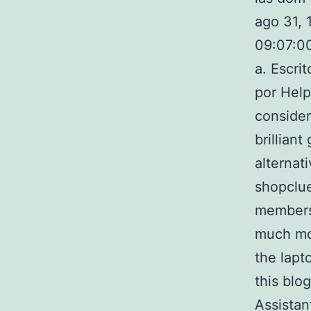
ago 31, 1
09:07:00
a. Escri
por Help
consider
brillian
alternat
shopclu
members
much mor
the lapt
this blo
Assistan