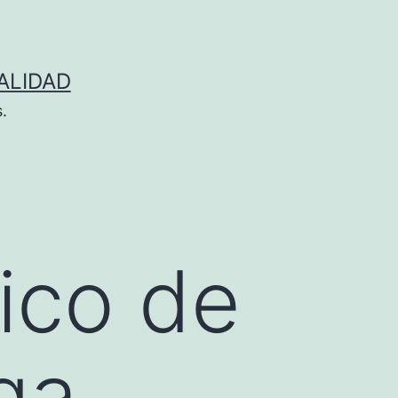
ALIDAD
.
tico de
ga