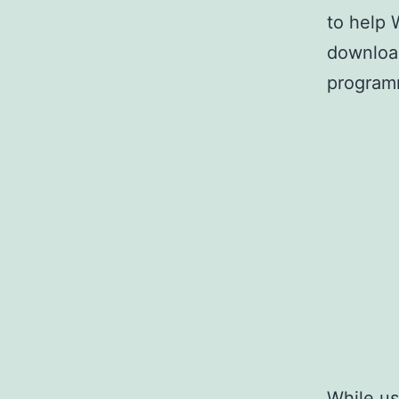
to help 
downloa
programm
While us