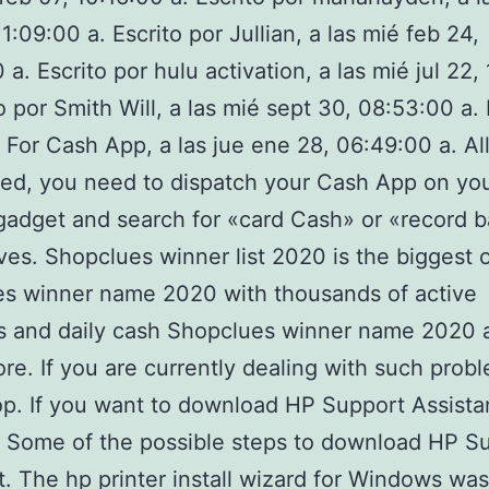
1:09:00 a. Escrito por Jullian, a las mié feb 24,
 a. Escrito por hulu activation, a las mié jul 22,
to por Smith Will, a las mié sept 30, 08:53:00 a. 
 For Cash App, a las jue ene 28, 06:49:00 a. All
ed, you need to dispatch your Cash App on yo
t gadget and search for «card Cash» or «record 
ives. Shopclues winner list 2020 is the biggest 
es winner name 2020 with thousands of active
 and daily cash Shopclues winner name 2020 
e. If you are currently dealing with such prob
op. If you want to download HP Support Assistan
g Some of the possible steps to download HP S
t. The hp printer install wizard for Windows w