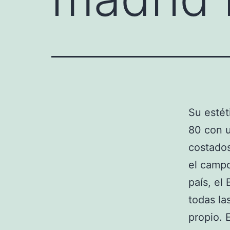
Su estét
80 con u
costados
el campo
país, el
todas la
propio. 